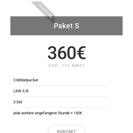
PAKET XS
Paket S
360€
ZZGL. 19% MWST
3 Möbelpacker
LKW 3,5t
3 Std
jede weitere angefangene Stunde + 145€.
KONTAKT