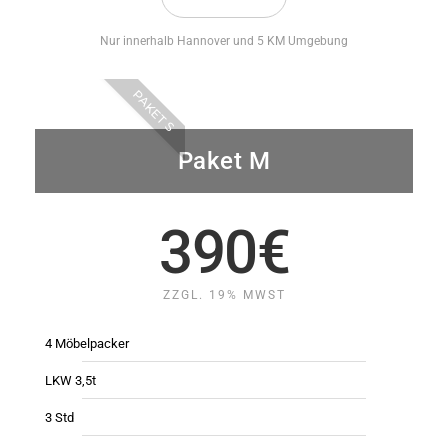
Nur innerhalb Hannover und 5 KM Umgebung
PAKET S
Paket M
390€
ZZGL. 19% MWST
4 Möbelpacker
LKW 3,5t
3 Std