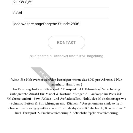
2 LKW 3,5t
3 Std
jede weitere angefangene Stunde 280€
KONTAKT
Nur innerhalb Hannover und 5 KM Umgebung
PAKET L
Wenn Sie Halteverbotsschilder benötigen wären das 80€ pro Adresse. ( Nur
innerhalb Hannover )
Im Paketangebot enthalten sind: *Transport inkl. Kilometer/ Versicherung
Unbegrenzte Anzahl für Möbel & Kartons. *Etagen & Laufwege im Preis inkl.
*Mehrere Anlauf- bzw. Ablade- und Aufladestellen. *Inklusive Möbelmontage wie
Schrank, Betten & Einrichtungen und Küchen. * Ausgenommen sind: extrem
schwere Transportgegenstände wie z. B. Side-by-Side Kühlschrank, Klavier usw. *
Inkl. Transport & Frachtversicherung / Betriebshaftpflichtversicherung.